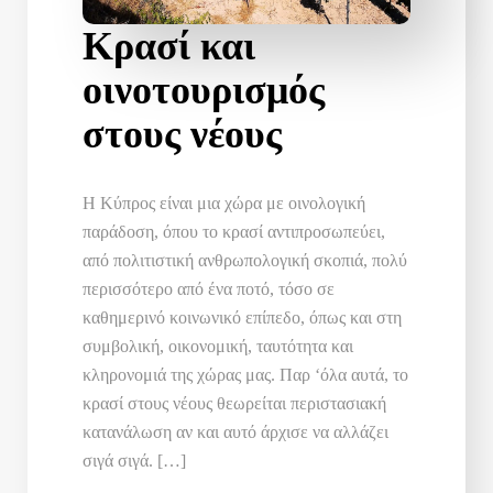
Κρασί και
οινοτουρισμός
στους νέους
Η Κύπρος είναι μια χώρα με οινολογική
παράδοση, όπου το κρασί αντιπροσωπεύει,
από πολιτιστική ανθρωπολογική σκοπιά, πολύ
περισσότερο από ένα ποτό, τόσο σε
καθημερινό κοινωνικό επίπεδο, όπως και στη
συμβολική, οικονομική, ταυτότητα και
κληρονομιά της χώρας μας. Παρ ‘όλα αυτά, το
κρασί στους νέους θεωρείται περιστασιακή
κατανάλωση αν και αυτό άρχισε να αλλάζει
σιγά σιγά. […]