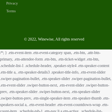
Privacy
Terms
© 2022, Winewise, All rights reserved
/*; } .etn-event-item .etn-event-category span, .etn-btn, .attr-btn-
primary, .etn-attendee-form .etn-btn, .etn-ticket-widget .etn-btn,
.schedule-list-1 .schedule-header, .speaker-style4 .etn-speaker-content
.etn-title a, .etn-speaker-details3 .speaker-title-info, .etn-event-slider
.swiper-pagination-bullet, .etn-speaker-slider .swiper-pagination-bullet,
.etn-event-slider .swiper-button-next, .etn-event-slider .swiper-button-
prev, .etn-speaker-slider .swiper-button-next, .etn-speaker-slider
.swiper-button-prev, .etn-single-speaker-item .etn-speaker-thumb .etn-
speakers-social a, .etn-event-header .etn-event-countdown-wrap .etn-
count-item, .schedule-tab-1 .etn-nav li a.etn-active, .schedule-list-