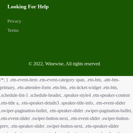
Looking For Help
Privacy
Terms
© 2022, Winewise, All rights reserved
/*; } .etn-event-item .etn-event-category span, .etn-btn, .attr-btn-
primary, .etn-attendee-form .etn-btn, .etn-ticket-widget .etn-btn,
.schedule-list-1 .schedule-header, .speaker-style4 .etn-speaker-content
.etn-title a, .etn-speaker-details3 .speaker-title-info, .etn-event-slider
.swiper-pagination-bullet, .etn-speaker-slider .swiper-pagination-bullet,
.etn-event-slider .swiper-button-next, .etn-event-slider .swiper-button-
prev, .etn-speaker-slider .swiper-button-next, .etn-speaker-slider